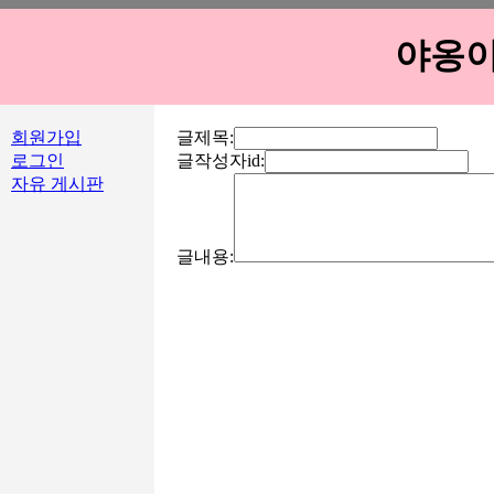
야옹이
회원가입
글제목:
로그인
글작성자id:
자유 게시판
글내용: